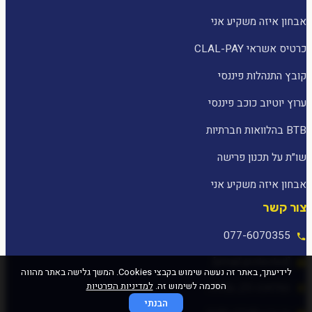
אבחון איזה משקיע אני
כרטיס אשראי CLAL-PAY
קובץ התנהלות פיננסי
ערוץ יוטיוב כוכב פיננסי
BTB בהלוואות חברתיות
שו״ת על תכנון פרישה
אבחון איזה משקיע אני
צור קשר
077-6070355
[email protected]
לידיעתך, באתר זה נעשה שימוש בקבצי Cookies. המשך גלישה באתר מהווה
הסכמה לשימוש זה.
למדיניות הפרטיות
המלאכה 25, עפולה
הבנתי