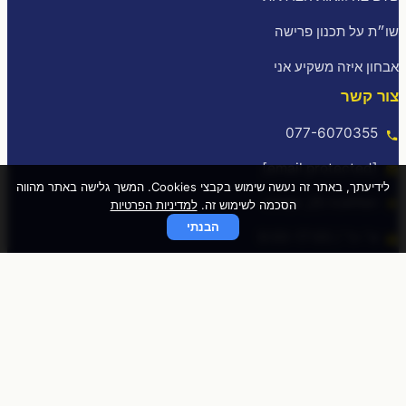
שו״ת על תכנון פרישה
אבחון איזה משקיע אני
צור קשר
077-6070355
[email protected]
לידיעתך, באתר זה נעשה שימוש בקבצי Cookies. המשך גלישה באתר מהווה
המלאכה 25, עפולה
הסכמה לשימוש זה.
למדיניות הפרטיות
הבנתי
א׳-ה׳ / 9:00-17:00
© כל הזכויות שמורות לכוכב פיננסי 2020
התחברות מהירה
באמצעות לינק חד פעמי