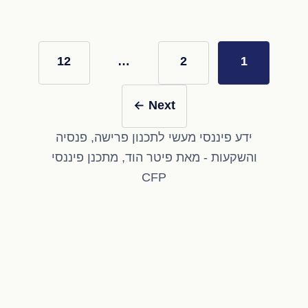
12
…
2
1
←
Next