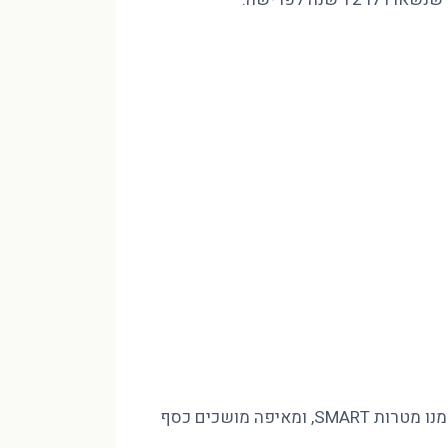
מינוס בהכנסה של 10,000 ₪ לא נסגר בחיסכון שאין לכם, אלא בסדר. פיטר הוד CFP מסביר איך בונים חזון לעשור, גוזרים ממנו מטרות SMART, ומאיפה מושכים כסף