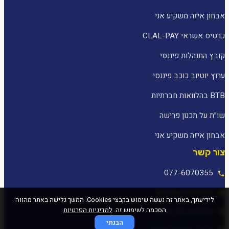
אבחון איזה משקיע אני
כרטיס אשראי CLAL-PAY
קובץ התנהלות פיננסי
ערוץ יוטיוב כוכב פיננסי
BTB בהלוואות חברתיות
שו״ת על תכנון פרישה
אבחון איזה משקיע אני
צור קשר
077-6070355
[email protected]
לידיעתך, באתר זה נעשה שימוש בקבצי Cookies. המשך גלישה באתר מהווה
הסכמה לשימוש זה.
למדיניות הפרטיות
המלאכה 25, עפולה
הבנתי