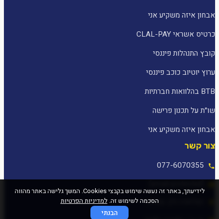
אבחון איזה משקיע אני
כרטיס אשראי CLAL-PAY
קובץ התנהלות פיננסי
ערוץ יוטיוב כוכב פיננסי
BTB בהלוואות חברתיות
שו״ת על תכנון פרישה
אבחון איזה משקיע אני
צור קשר
077-6070355
[email protected]
לידיעתך, באתר זה נעשה שימוש בקבצי Cookies. המשך גלישה באתר מהווה
הסכמה לשימוש זה.
למדיניות הפרטיות
המלאכה 25, עפולה
הבנתי