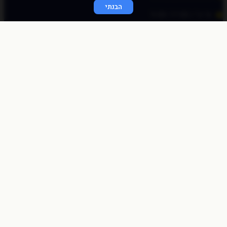
הבנתי
א׳-ה׳ / 9:00-17:00
© כל הזכויות שמורות לכוכב פיננסי 2020
התחברות מהירה
באמצעות לינק חד פעמי
שלחו לי לאימייל
לאימייל
שליחה
התחברות לאתר
שם משתמש או כתובת אימייל
סיסמה