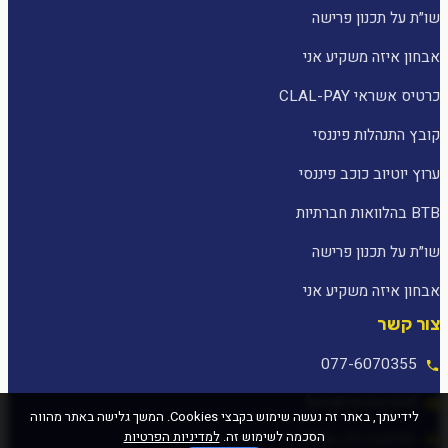
שו״ת על תכנון פרישה
אבחון איזה משקיע אני
כרטיס אשראי CLAL-PAY
קובץ התנהלות פיננסי
ערוץ יוטיוב כוכב פיננסי
BTB בהלוואות חברתיות
שו״ת על תכנון פרישה
אבחון איזה משקיע אני
צור קשר
077-6070355
[email protected]
לידיעתך, באתר זה נעשה שימוש בקבצי Cookies. המשך גלישה באתר מהווה
הסכמה לשימוש זה.
למדיניות הפרטיות
המלאכה 25, עפולה