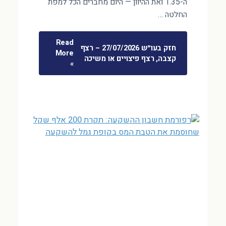
ה-1.35 ואת ההיוון — היום מחברים הכל למפת
החלטה …
Read
חזק בעו״ש 27/07/2026 – רצף
More
קצבה, רצף פיצויים או משיכה
»