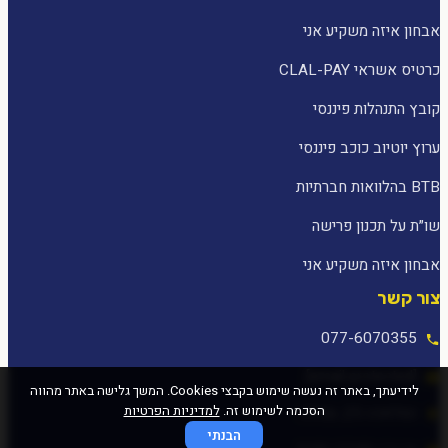
אבחון איזה משקיע אני
כרטיס אשראי CLAL-PAY
קובץ התנהלות פיננסי
ערוץ יוטיוב כוכב פיננסי
BTB בהלוואות חברתיות
שו״ת על תכנון פרישה
אבחון איזה משקיע אני
צור קשר
077-6070355
[email protected]
לידיעתך, באתר זה נעשה שימוש בקבצי Cookies. המשך גלישה באתר מהווה
הסכמה לשימוש זה.
למדיניות הפרטיות
המלאכה 25, עפולה
הבנתי