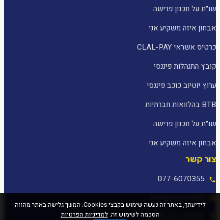
שו״ת על תכנון פרישה
אבחון איזה משקיע אני
כרטיס אשראי CLAL-PAY
קובץ התנהלות פיננסי
ערוץ יוטיוב כוכב פיננסי
BTB בהלוואות חברתיות
שו״ת על תכנון פרישה
אבחון איזה משקיע אני
צור קשר
077-6070355
[email protected]
לידיעתך, באתר זה נעשה שימוש בקבצי Cookies. המשך גלישה באתר מהווה
הסכמה לשימוש זה.
למדיניות הפרטיות
המלאכה 25, עפולה