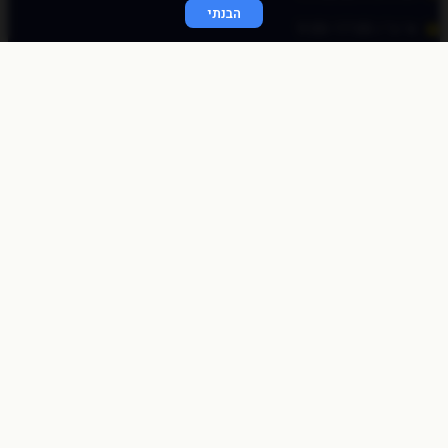
הבנתי
א׳-ה׳ / 9:00-17:00
© כל הזכויות שמורות לכוכב פיננסי 2020
התחברות מהירה
באמצעות לינק חד פעמי
שלחו לי לאימייל
לאימייל
שליחה
התחברות לאתר
שם משתמש או כתובת אימייל
סיסמה