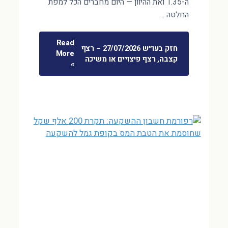
ה-1.35 ואת ההיוון — היום מחברים הכל למפת
החלטה …
Read
חזק בעו״ש 27/07/2026 – רצף
More
קצבה, רצף פיצויים או משיכה
»