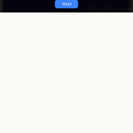
הבנתי
א׳-ה׳ / 9:00-17:00
© כל הזכויות שמורות לכוכב פיננסי 2020
התחברות מהירה
באמצעות לינק חד פעמי
שלחו לי לאימייל
לאימייל
שליחה
התחברות לאתר
שם משתמש או כתובת אימייל
סיסמה