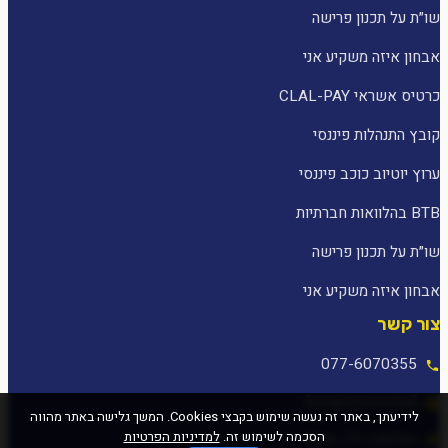
שו״ת על תכנון פרישה
אבחון איזה משקיע אני
כרטיס אשראי CLAL-PAY
קובץ התנהלות פיננסי
ערוץ יוטיוב כוכב פיננסי
BTB בהלוואות חברתיות
שו״ת על תכנון פרישה
אבחון איזה משקיע אני
צור קשר
077-6070355
[email protected]
לידיעתך, באתר זה נעשה שימוש בקבצי Cookies. המשך גלישה באתר מהווה
הסכמה לשימוש זה.
למדיניות הפרטיות
המלאכה 25, עפולה