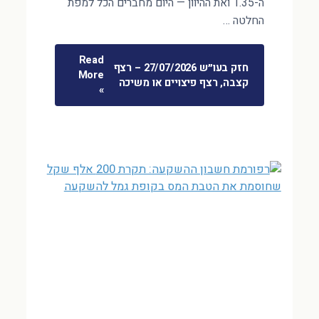
ה-1.35 ואת ההיוון — היום מחברים הכל למפת
החלטה …
Read
חזק בעו״ש 27/07/2026 – רצף
More
קצבה, רצף פיצויים או משיכה
»