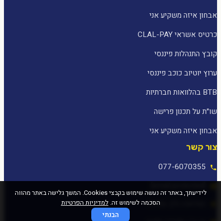
אבחון איזה משקיע אני
כרטיס אשראי CLAL-PAY
קובץ התנהלות פיננסי
ערוץ יוטיוב כוכב פיננסי
BTB בהלוואות חברתיות
שו״ת על תכנון פרישה
אבחון איזה משקיע אני
צור קשר
077-6070355
[email protected]
לידיעתך, באתר זה נעשה שימוש בקבצי Cookies. המשך גלישה באתר מהווה
הסכמה לשימוש זה.
למדיניות הפרטיות
המלאכה 25, עפולה
הבנתי