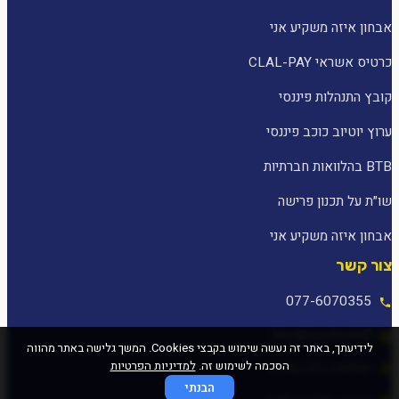
אבחון איזה משקיע אני
כרטיס אשראי CLAL-PAY
קובץ התנהלות פיננסי
ערוץ יוטיוב כוכב פיננסי
BTB בהלוואות חברתיות
שו״ת על תכנון פרישה
אבחון איזה משקיע אני
צור קשר
077-6070355
[email protected]
לידיעתך, באתר זה נעשה שימוש בקבצי Cookies. המשך גלישה באתר מהווה
הסכמה לשימוש זה.
למדיניות הפרטיות
המלאכה 25, עפולה
הבנתי