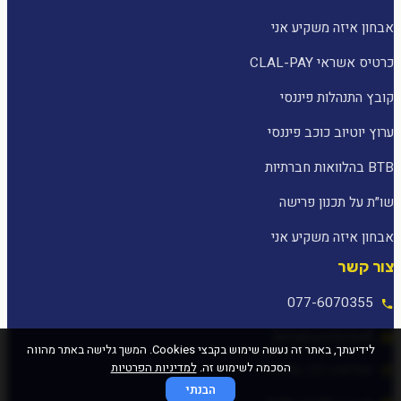
אבחון איזה משקיע אני
כרטיס אשראי CLAL-PAY
קובץ התנהלות פיננסי
ערוץ יוטיוב כוכב פיננסי
BTB בהלוואות חברתיות
שו״ת על תכנון פרישה
אבחון איזה משקיע אני
צור קשר
077-6070355
[email protected]
לידיעתך, באתר זה נעשה שימוש בקבצי Cookies. המשך גלישה באתר מהווה
הסכמה לשימוש זה.
למדיניות הפרטיות
המלאכה 25, עפולה
הבנתי