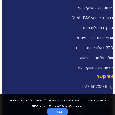
אבחון איזה משקיע אני
כרטיס אשראי CLAL-PAY
קובץ התנהלות פיננסי
ערוץ יוטיוב כוכב פיננסי
BTB בהלוואות חברתיות
שו״ת על תכנון פרישה
אבחון איזה משקיע אני
צור קשר
077-6070355
[email protected]
לידיעתך, באתר זה נעשה שימוש בקבצי Cookies. המשך גלישה באתר מהווה
הסכמה לשימוש זה.
למדיניות הפרטיות
המלאכה 25, עפולה
הבנתי