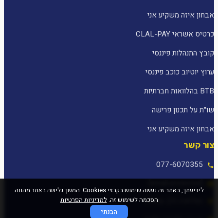
אבחון איזה משקיע אני
כרטיס אשראי CLAL-PAY
קובץ התנהלות פיננסי
ערוץ יוטיוב כוכב פיננסי
BTB בהלוואות חברתיות
שו״ת על תכנון פרישה
אבחון איזה משקיע אני
צור קשר
077-6070355
[email protected]
לידיעתך, באתר זה נעשה שימוש בקבצי Cookies. המשך גלישה באתר מהווה
הסכמה לשימוש זה.
למדיניות הפרטיות
המלאכה 25, עפולה
הבנתי