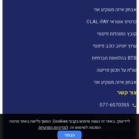
אבחון איזה משקיע אני
כרטיס אשראי CLAL-PAY
קובץ התנהלות פיננסי
ערוץ יוטיוב כוכב פיננסי
BTB בהלוואות חברתיות
שו״ת על תכנון פרישה
אבחון איזה משקיע אני
צור קשר
077-6070355
[email protected]
לידיעתך, באתר זה נעשה שימוש בקבצי Cookies. המשך גלישה באתר מהווה
הסכמה לשימוש זה.
למדיניות הפרטיות
המלאכה 25, עפולה
הבנתי