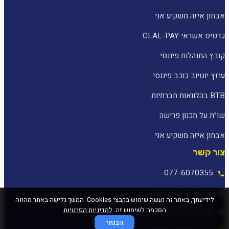
אבחון איזה משקיע אני
כרטיס אשראי CLAL-PAY
קובץ התנהלות פיננסי
ערוץ יוטיוב כוכב פיננסי
BTB בהלוואות חברתיות
שו״ת על תכנון פרישה
אבחון איזה משקיע אני
צור קשר
077-6070355
[email protected]
לידיעתך, באתר זה נעשה שימוש בקבצי Cookies. המשך גלישה באתר מהווה
הסכמה לשימוש זה.
למדיניות הפרטיות
המלאכה 25, עפולה
הבנתי