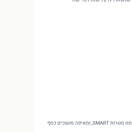
מינוס בהכנסה של 10,000 ₪ לא נסגר בחיסכון שאין לכם, אלא בסדר. פיטר הוד CFP מסביר איך בונים חזון לעשור, גוזרים ממנו מטרות SMART, ומאיפה מושכים כסף