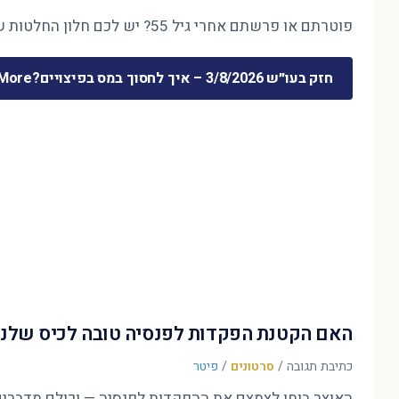
פוטרתם או פרשתם אחרי גיל 55? יש לכם חלון החלטות של חודשים ספורים — והוא קובע את 30 השנים הבאות. המדריך המלא לכסף שמשתחרר …
חזק בעו״ש 3/8/2026 – איך לחסוך במס בפיצויים?
ore »
האם הקטנת הפקדות לפנסיה טובה לכיס שלנו
כתיבת תגובה
/
סרטונים
/
פיטר
האוצר בוחן לצמצם את ההפקדות לפנסיה — וכולם מדברים על הדו