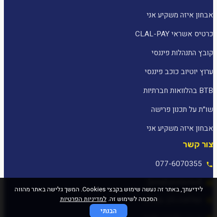
אבחון איזה משקיע אני
כרטיס אשראי CLAL-PAY
קובץ התנהלות פיננסי
ערוץ יוטיוב כוכב פיננסי
BTB בהלוואות חברתיות
שו״ת על תכנון פרישה
אבחון איזה משקיע אני
צור קשר
077-6070355
[email protected]
לידיעתך, באתר זה נעשה שימוש בקבצי Cookies. המשך גלישה באתר מהווה
הסכמה לשימוש זה.
למדיניות הפרטיות
המלאכה 25, עפולה
הבנתי