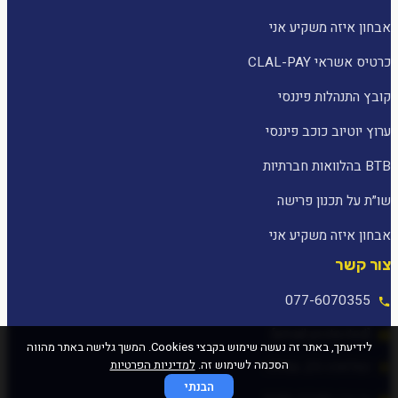
אבחון איזה משקיע אני
כרטיס אשראי CLAL-PAY
קובץ התנהלות פיננסי
ערוץ יוטיוב כוכב פיננסי
BTB בהלוואות חברתיות
שו״ת על תכנון פרישה
אבחון איזה משקיע אני
צור קשר
077-6070355
[email protected]
לידיעתך, באתר זה נעשה שימוש בקבצי Cookies. המשך גלישה באתר מהווה
הסכמה לשימוש זה.
למדיניות הפרטיות
המלאכה 25, עפולה
הבנתי