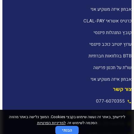
אבחון איזה משקיע אני
כרטיס אשראי CLAL-PAY
קובץ התנהלות פיננסי
ערוץ יוטיוב כוכב פיננסי
BTB בהלוואות חברתיות
שו״ת על תכנון פרישה
אבחון איזה משקיע אני
צור קשר
077-6070355
[email protected]
לידיעתך, באתר זה נעשה שימוש בקבצי Cookies. המשך גלישה באתר מהווה
הסכמה לשימוש זה.
למדיניות הפרטיות
המלאכה 25, עפולה
הבנתי