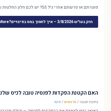
פוטרתם או פרשתם אחרי גיל 55? יש לכם חלון החלטות של חודשים ספורים — והוא קובע את 30 השנים הבאות. המדריך המלא לכסף שמשתחרר …
חזק בעו״ש 3/8/2026 – איך לחסוך במס בפיצויים?
ore »
האם הקטנת הפקדות לפנסיה טובה לכיס שלנו
כתיבת תגובה
/
סרטונים
/
פיטר
האוצר בוחן לצמצם את ההפקדות לפנסיה — וכולם מדברים על הדו