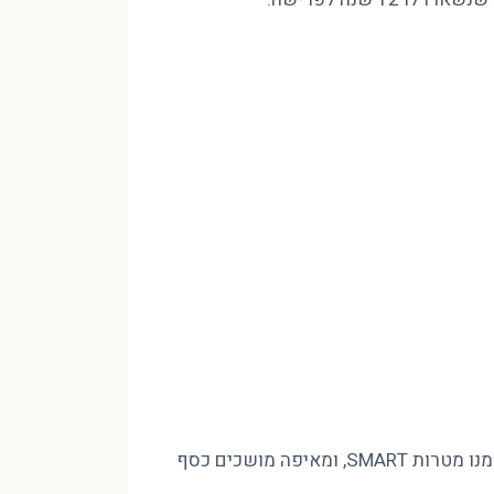
מינוס בהכנסה של 10,000 ₪ לא נסגר בחיסכון שאין לכם, אלא בסדר. פיטר הוד CFP מסביר איך בונים חזון לעשור, גוזרים ממנו מטרות SMART, ומאיפה מושכים כסף