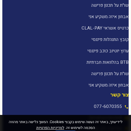
שו״ת על תכנון פרישה
אבחון איזה משקיע אני
כרטיס אשראי CLAL-PAY
קובץ התנהלות פיננסי
ערוץ יוטיוב כוכב פיננסי
BTB בהלוואות חברתיות
שו״ת על תכנון פרישה
אבחון איזה משקיע אני
צור קשר
077-6070355
[email protected]
לידיעתך, באתר זה נעשה שימוש בקבצי Cookies. המשך גלישה באתר מהווה
הסכמה לשימוש זה.
למדיניות הפרטיות
המלאכה 25, עפולה