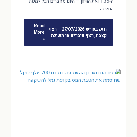
ה-1.35 ואת ההיוון — היום מחברים הכל למפת
החלטה …
Read
חזק בעו״ש 27/07/2026 – רצף
More
קצבה, רצף פיצויים או משיכה
»