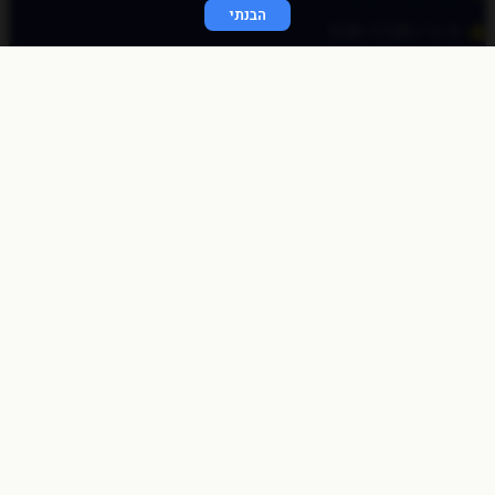
הבנתי
א׳-ה׳ / 9:00-17:00
© כל הזכויות שמורות לכוכב פיננסי 2020
התחברות מהירה
באמצעות לינק חד פעמי
שלחו לי לאימייל
לאימייל
שליחה
התחברות לאתר
שם משתמש או כתובת אימייל
סיסמה