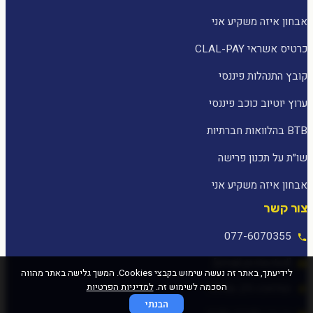
אבחון איזה משקיע אני
כרטיס אשראי CLAL-PAY
קובץ התנהלות פיננסי
ערוץ יוטיוב כוכב פיננסי
BTB בהלוואות חברתיות
שו״ת על תכנון פרישה
אבחון איזה משקיע אני
צור קשר
077-6070355
[email protected]
לידיעתך, באתר זה נעשה שימוש בקבצי Cookies. המשך גלישה באתר מהווה
הסכמה לשימוש זה.
למדיניות הפרטיות
המלאכה 25, עפולה
הבנתי