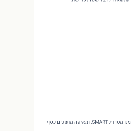
מינוס בהכנסה של 10,000 ₪ לא נסגר בחיסכון שאין לכם, אלא בסדר. פיטר הוד CFP מסביר איך בונים חזון לעשור, גוזרים ממנו מטרות SMART, ומאיפה מושכים כסף