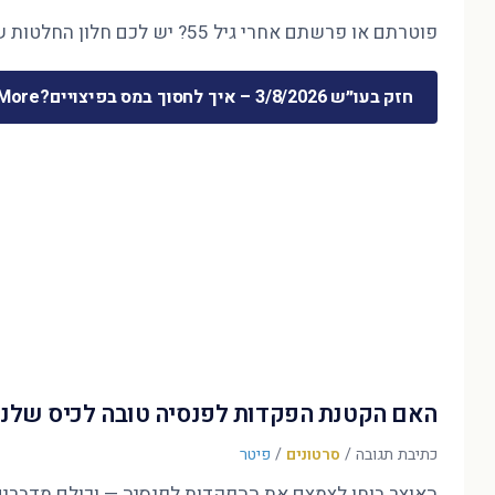
פוטרתם או פרשתם אחרי גיל 55? יש לכם חלון החלטות של חודשים ספורים — והוא קובע את 30 השנים הבאות. המדריך המלא לכסף שמשתחרר …
חזק בעו״ש 3/8/2026 – איך לחסוך במס בפיצויים?
ore »
האם הקטנת הפקדות לפנסיה טובה לכיס שלנו
כתיבת תגובה
/
סרטונים
/
פיטר
האוצר בוחן לצמצם את ההפקדות לפנסיה — וכולם מדברים על הדו