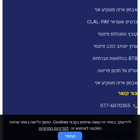
אבחון איזה משקיע אני
כרטיס אשראי CLAL-PAY
קובץ התנהלות פיננסי
ערוץ יוטיוב כוכב פיננסי
BTB בהלוואות חברתיות
שו״ת על תכנון פרישה
אבחון איזה משקיע אני
צור קשר
077-6070355
[email protected]
לידיעתך, באתר זה נעשה שימוש בקבצי Cookies. המשך גלישה באתר מהווה
הסכמה לשימוש זה.
למדיניות הפרטיות
המלאכה 25, עפולה
הבנתי