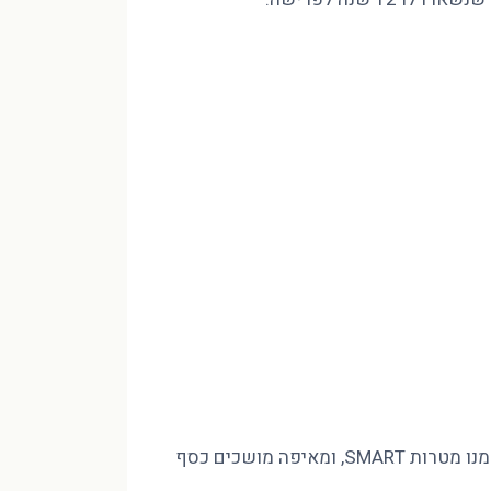
מינוס בהכנסה של 10,000 ₪ לא נסגר בחיסכון שאין לכם, אלא בסדר. פיטר הוד CFP מסביר איך בונים חזון לעשור, גוזרים ממנו מטרות SMART, ומאיפה מושכים כסף