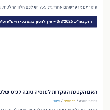
פוטרתם או פרשתם אחרי גיל 55? יש לכם חלון החלטות של חודשים ספורים — והוא קובע את 30 השנים הבאות. המדריך המלא לכסף שמשתחרר …
חזק בעו״ש 3/8/2026 – איך לחסוך במס בפיצויים?
ore »
האם הקטנת הפקדות לפנסיה טובה לכיס שלנו
כתיבת תגובה
/
סרטונים
/
פיטר
האוצר בוחן לצמצם את ההפקדות לפנסיה — וכולם מדברים על הדו