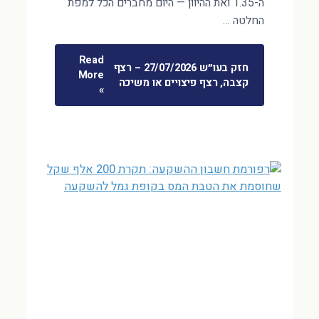
ה-1.35 ואת ההיוון — היום מחברים הכל למפת
החלטה …
Read
חזק בעו״ש 27/07/2026 – רצף
More
קצבה, רצף פיצויים או משיכה
»