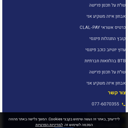
שו״ת על תכנון פרישה
אבחון איזה משקיע אני
כרטיס אשראי CLAL-PAY
קובץ התנהלות פיננסי
ערוץ יוטיוב כוכב פיננסי
BTB בהלוואות חברתיות
שו״ת על תכנון פרישה
אבחון איזה משקיע אני
צור קשר
077-6070355
[email protected]
לידיעתך, באתר זה נעשה שימוש בקבצי Cookies. המשך גלישה באתר מהווה
הסכמה לשימוש זה.
למדיניות הפרטיות
המלאכה 25, עפולה