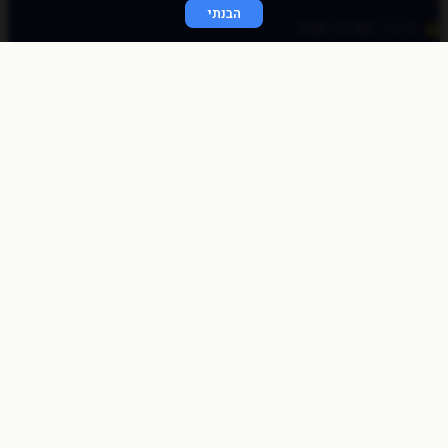
הבנתי
א׳-ה׳ / 9:00-17:00
© כל הזכויות שמורות לכוכב פיננסי 2020
התחברות מהירה
באמצעות לינק חד פעמי
שלחו לי לאימייל
לאימייל
שליחה
התחברות לאתר
שם משתמש או כתובת אימייל
סיסמה