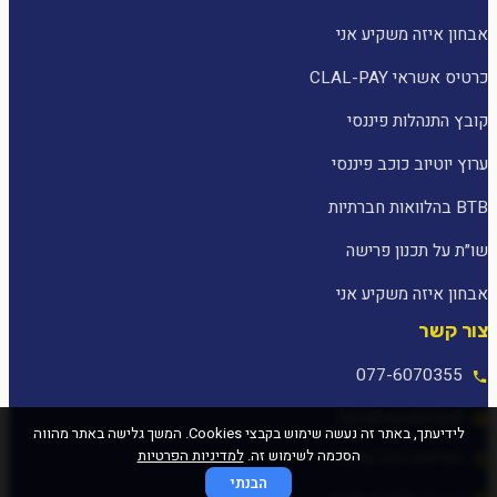
אבחון איזה משקיע אני
כרטיס אשראי CLAL-PAY
קובץ התנהלות פיננסי
ערוץ יוטיוב כוכב פיננסי
BTB בהלוואות חברתיות
שו״ת על תכנון פרישה
אבחון איזה משקיע אני
צור קשר
077-6070355
[email protected]
לידיעתך, באתר זה נעשה שימוש בקבצי Cookies. המשך גלישה באתר מהווה
הסכמה לשימוש זה.
למדיניות הפרטיות
המלאכה 25, עפולה
הבנתי