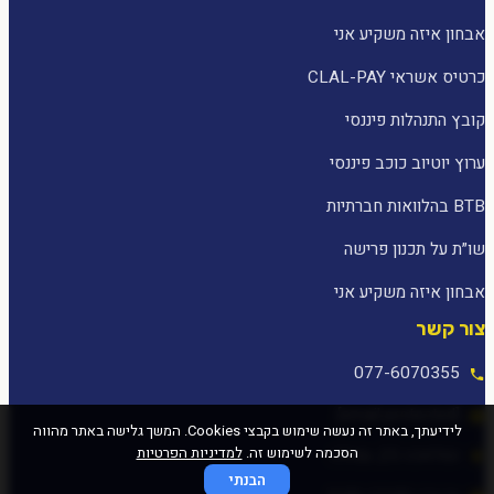
אבחון איזה משקיע אני
כרטיס אשראי CLAL-PAY
קובץ התנהלות פיננסי
ערוץ יוטיוב כוכב פיננסי
BTB בהלוואות חברתיות
שו״ת על תכנון פרישה
אבחון איזה משקיע אני
צור קשר
077-6070355
[email protected]
לידיעתך, באתר זה נעשה שימוש בקבצי Cookies. המשך גלישה באתר מהווה
הסכמה לשימוש זה.
למדיניות הפרטיות
המלאכה 25, עפולה
הבנתי