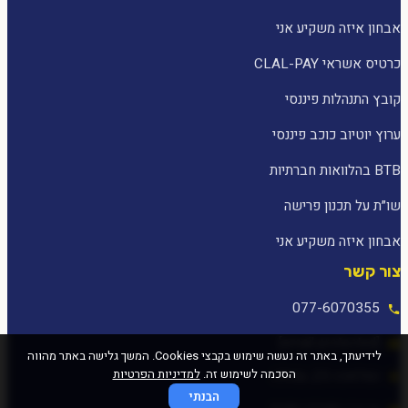
אבחון איזה משקיע אני
כרטיס אשראי CLAL-PAY
קובץ התנהלות פיננסי
ערוץ יוטיוב כוכב פיננסי
BTB בהלוואות חברתיות
שו״ת על תכנון פרישה
אבחון איזה משקיע אני
צור קשר
077-6070355
[email protected]
לידיעתך, באתר זה נעשה שימוש בקבצי Cookies. המשך גלישה באתר מהווה
הסכמה לשימוש זה.
למדיניות הפרטיות
המלאכה 25, עפולה
הבנתי