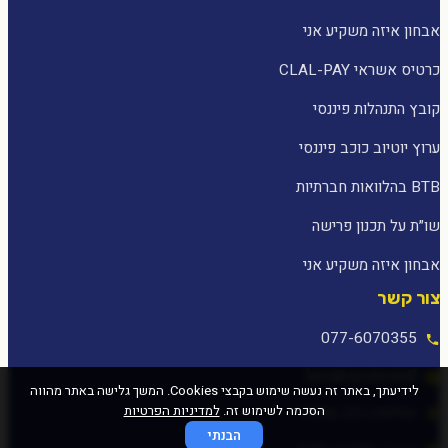
אבחון איזה משקיע אני
כרטיס אשראי CLAL-PAY
קובץ התנהלות פיננסי
ערוץ יוטיוב כוכב פיננסי
BTB בהלוואות חברתיות
שו״ת על תכנון פרישה
אבחון איזה משקיע אני
צור קשר
077-6070355
[email protected]
לידיעתך, באתר זה נעשה שימוש בקבצי Cookies. המשך גלישה באתר מהווה
הסכמה לשימוש זה.
למדיניות הפרטיות
המלאכה 25, עפולה
הבנתי