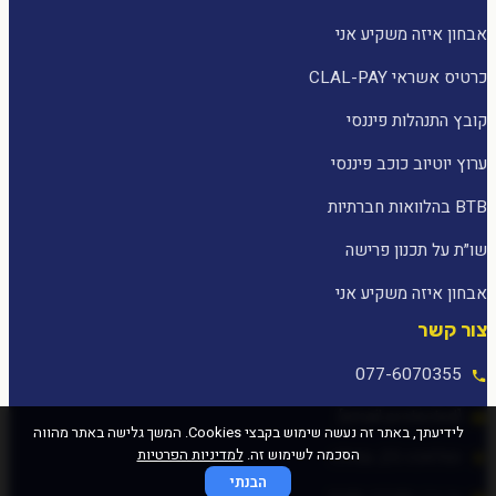
אבחון איזה משקיע אני
כרטיס אשראי CLAL-PAY
קובץ התנהלות פיננסי
ערוץ יוטיוב כוכב פיננסי
BTB בהלוואות חברתיות
שו״ת על תכנון פרישה
אבחון איזה משקיע אני
צור קשר
077-6070355
[email protected]
לידיעתך, באתר זה נעשה שימוש בקבצי Cookies. המשך גלישה באתר מהווה
הסכמה לשימוש זה.
למדיניות הפרטיות
המלאכה 25, עפולה
הבנתי