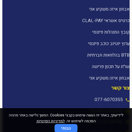
אבחון איזה משקיע אני
כרטיס אשראי CLAL-PAY
קובץ התנהלות פיננסי
ערוץ יוטיוב כוכב פיננסי
BTB בהלוואות חברתיות
שו״ת על תכנון פרישה
אבחון איזה משקיע אני
צור קשר
077-6070355
[email protected]
לידיעתך, באתר זה נעשה שימוש בקבצי Cookies. המשך גלישה באתר מהווה
הסכמה לשימוש זה.
למדיניות הפרטיות
המלאכה 25, עפולה
הבנתי