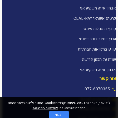
אבחון איזה משקיע אני
כרטיס אשראי CLAL-PAY
קובץ התנהלות פיננסי
ערוץ יוטיוב כוכב פיננסי
BTB בהלוואות חברתיות
שו״ת על תכנון פרישה
אבחון איזה משקיע אני
צור קשר
077-6070355
[email protected]
לידיעתך, באתר זה נעשה שימוש בקבצי Cookies. המשך גלישה באתר מהווה
הסכמה לשימוש זה.
למדיניות הפרטיות
המלאכה 25, עפולה
הבנתי