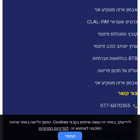
אבחון איזה משקיע אני
כרטיס אשראי CLAL-PAY
קובץ התנהלות פיננסי
ערוץ יוטיוב כוכב פיננסי
BTB בהלוואות חברתיות
שו״ת על תכנון פרישה
אבחון איזה משקיע אני
צור קשר
077-6070355
[email protected]
לידיעתך, באתר זה נעשה שימוש בקבצי Cookies. המשך גלישה באתר מהווה
הסכמה לשימוש זה.
למדיניות הפרטיות
המלאכה 25, עפולה
הבנתי