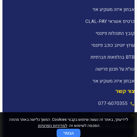
אבחון איזה משקיע אני
כרטיס אשראי CLAL-PAY
קובץ התנהלות פיננסי
ערוץ יוטיוב כוכב פיננסי
BTB בהלוואות חברתיות
שו״ת על תכנון פרישה
אבחון איזה משקיע אני
צור קשר
077-6070355
[email protected]
לידיעתך, באתר זה נעשה שימוש בקבצי Cookies. המשך גלישה באתר מהווה
הסכמה לשימוש זה.
למדיניות הפרטיות
המלאכה 25, עפולה
הבנתי