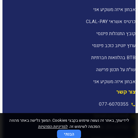
אבחון איזה משקיע אני
כרטיס אשראי CLAL-PAY
קובץ התנהלות פיננסי
ערוץ יוטיוב כוכב פיננסי
BTB בהלוואות חברתיות
שו״ת על תכנון פרישה
אבחון איזה משקיע אני
צור קשר
077-6070355
[email protected]
לידיעתך, באתר זה נעשה שימוש בקבצי Cookies. המשך גלישה באתר מהווה
הסכמה לשימוש זה.
למדיניות הפרטיות
המלאכה 25, עפולה
הבנתי