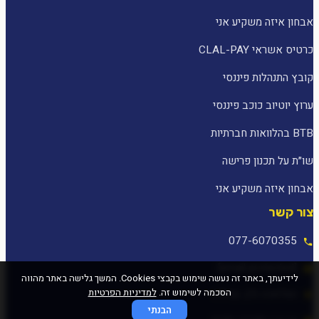
אבחון איזה משקיע אני
כרטיס אשראי CLAL-PAY
קובץ התנהלות פיננסי
ערוץ יוטיוב כוכב פיננסי
BTB בהלוואות חברתיות
שו״ת על תכנון פרישה
אבחון איזה משקיע אני
צור קשר
077-6070355
[email protected]
לידיעתך, באתר זה נעשה שימוש בקבצי Cookies. המשך גלישה באתר מהווה
הסכמה לשימוש זה.
למדיניות הפרטיות
המלאכה 25, עפולה
הבנתי