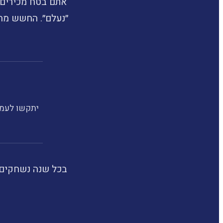
אתם בטח מכירים 
״נעלם״. החשש מהע
יתקשו לעמו
בכל שנה נשחקים 