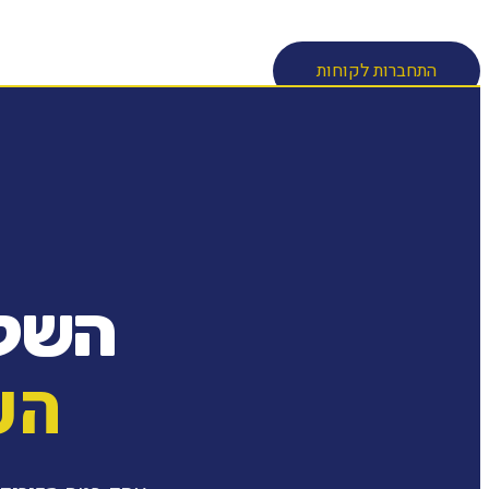
חיפוש
התחברות לקוחות
השק
הע