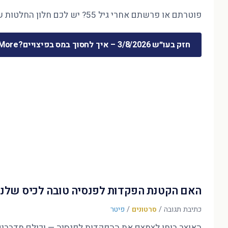
פוטרתם או פרשתם אחרי גיל 55? יש לכם חלון החלטות של חודשים ספורים — והוא קובע את 30 השנים הבאות. המדריך המלא לכסף שמשתחרר …
חזק בעו״ש 3/8/2026 – איך לחסוך במס בפיצויים?
ore »
האם הקטנת הפקדות לפנסיה טובה לכיס שלנו
כתיבת תגובה
/
סרטונים
/
פיטר
האוצר בוחן לצמצם את ההפקדות לפנסיה — וכולם מדברים על הדו