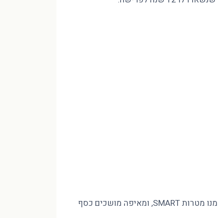
מינוס בהכנסה של 10,000 ₪ לא נסגר בחיסכון שאין לכם, אלא בסדר. פיטר הוד CFP מסביר איך בונים חזון לעשור, גוזרים ממנו מטרות SMART, ומאיפה מושכים כסף