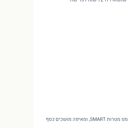
מינוס בהכנסה של 10,000 ₪ לא נסגר בחיסכון שאין לכם, אלא בסדר. פיטר הוד CFP מסביר איך בונים חזון לעשור, גוזרים ממנו מטרות SMART, ומאיפה מושכים כסף