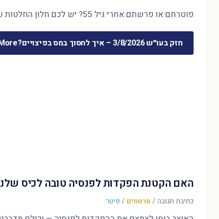
פוטרתם או פרשתם אחרי גיל 55? יש לכם חלון החלטות של חודשים ספורים — והוא קובע את 30 השנים הבאות. המדריך המלא לכסף שמשתחרר …
חזק בעו״ש 3/8/2026 – איך לחסוך במס בפיצויים?
ore »
האם הקטנת הפקדות לפנסיה טובה לכיס שלנו
כתיבת תגובה
/
סרטונים
/
פיטר
האוצר בוחן לצמצם את ההפקדות לפנסיה — וכולם מדברים על הדו