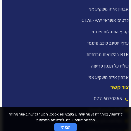
אבחון איזה משקיע אני
כרטיס אשראי CLAL-PAY
קובץ התנהלות פיננסי
ערוץ יוטיוב כוכב פיננסי
BTB בהלוואות חברתיות
שו״ת על תכנון פרישה
אבחון איזה משקיע אני
צור קשר
077-6070355
[email protected]
לידיעתך, באתר זה נעשה שימוש בקבצי Cookies. המשך גלישה באתר מהווה
הסכמה לשימוש זה.
למדיניות הפרטיות
המלאכה 25, עפולה
הבנתי