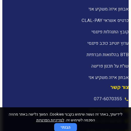
אבחון איזה משקיע אני
כרטיס אשראי CLAL-PAY
קובץ התנהלות פיננסי
ערוץ יוטיוב כוכב פיננסי
BTB בהלוואות חברתיות
שו״ת על תכנון פרישה
אבחון איזה משקיע אני
צור קשר
077-6070355
[email protected]
לידיעתך, באתר זה נעשה שימוש בקבצי Cookies. המשך גלישה באתר מהווה
הסכמה לשימוש זה.
למדיניות הפרטיות
המלאכה 25, עפולה
הבנתי