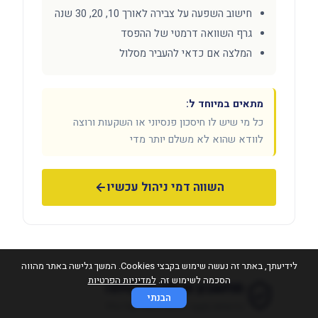
חישוב השפעה על צבירה לאורך 10, 20, 30 שנה
גרף השוואה דרמטי של ההפסד
המלצה אם כדאי להעביר מסלול
מתאים במיוחד ל:
כל מי שיש לו חיסכון פנסיוני או השקעות ורוצה
לוודא שהוא לא משלם יותר מדי
השווה דמי ניהול עכשיו
לידיעתך, באתר זה נעשה שימוש בקבצי Cookies. המשך גלישה באתר מהווה
הסכמה לשימוש זה.
למדיניות הפרטיות
מחשבון פנסיה מבטיחה
הבנתי
כדאיות מעבר לדמי ניהול של כלל